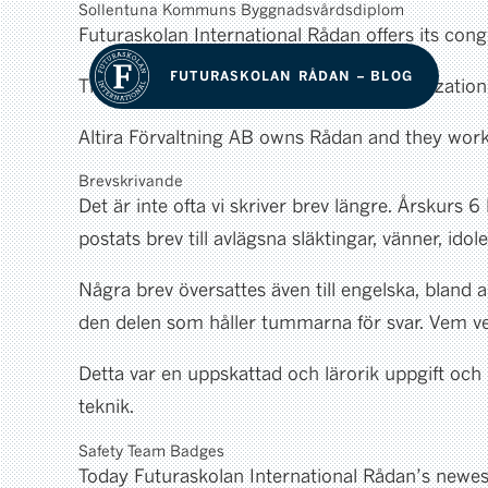
Sollentuna Kommuns Byggnadsvårdsdiplom
Futuraskolan International Rådan offers its co
FUTURASKOLAN RÅDAN – BLOG
This award is awarded to a person, organization
Altira Förvaltning AB owns Rådan and they work
Brevskrivande
Det är inte ofta vi skriver brev längre. Årskurs 6
postats brev till avlägsna släktingar, vänner, idole
Några brev översattes även till engelska, bland
den delen som håller tummarna för svar. Vem vet,
Detta var en uppskattad och lärorik uppgift och 
teknik.
Safety Team Badges
Today Futuraskolan International Rådan’s newe