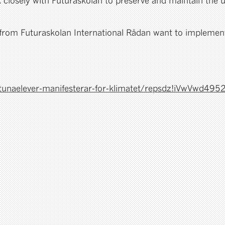
 closely with Futuraskolan to preserve and maintain the 
s from Futuraskolan International Rådan want to implement
ntunaelever-manifesterar-for-klimatet/repsdz!iVwVwd49