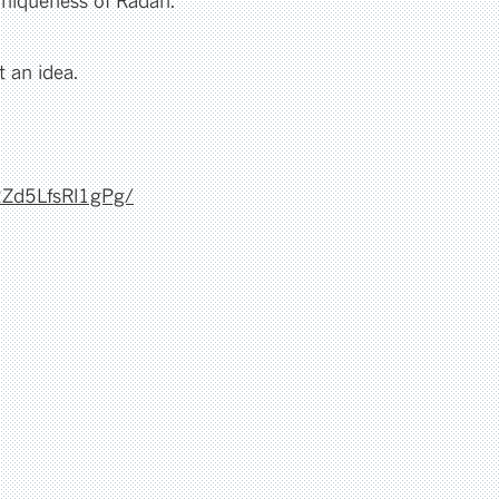
uniqueness of Rådan.
 an idea.
52Zd5LfsRl1gPg/