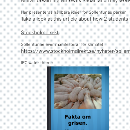
Altira Förvaltning AB owns Rådan and they work
Här presenteras hållbara idéer för Sollentunas parker
Take a look at this article about how 2 student
Stockholmdirekt
Sollentunaelever manifesterar för klimatet
https://www.stockholmdirekt.se/nyheter/solle
IPC water theme