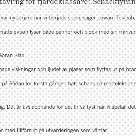
ävling för fjärdeklassare: Schackfyran
 var nybörjare när vi började spela, säger Luwam Tekleab,
mattelektion lyser både pennor och block med sin frånvaro
Göran Klar.
de viskningar och ljudet av pjäser som flyttas ut på brä
 på Rådan för första gången haft schack på mattelektione
g. Det är avslappnande för det är så tyst när vi spelar, de
r med tillförsikt på utvärderingen som väntar.