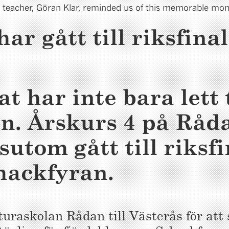
s teacher, Göran Klar, reminded us of this memorable mo
ar gått till riksfinal
 har inte bara lett t
en. Årskurs 4 på Råd
sutom gått till riksfi
hackfyran.
uraskolan Rådan till Västerås för att 