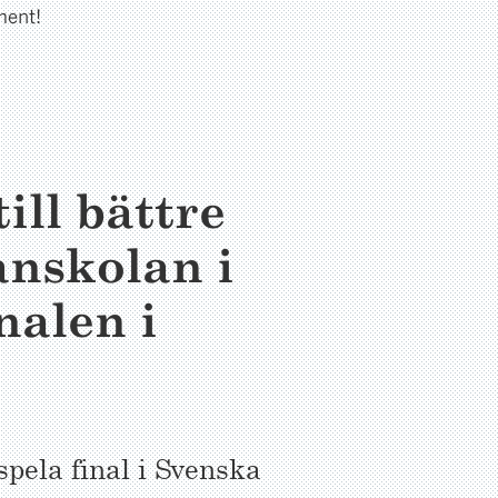
ment!
ill bättre
anskolan i
nalen i
spela final i Svenska